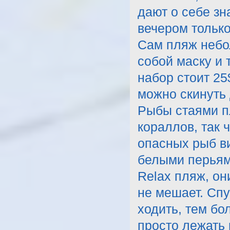
дают о себе зн
вечером только
Сам пляж небол
собой маску и 
набор стоит 25
можно скинуть
Рыбы стаями п
кораллов, так 
опасных рыб ви
белыми перьям
Relax пляж, он
не мешает. Спу
ходить, тем бо
просто лежать 