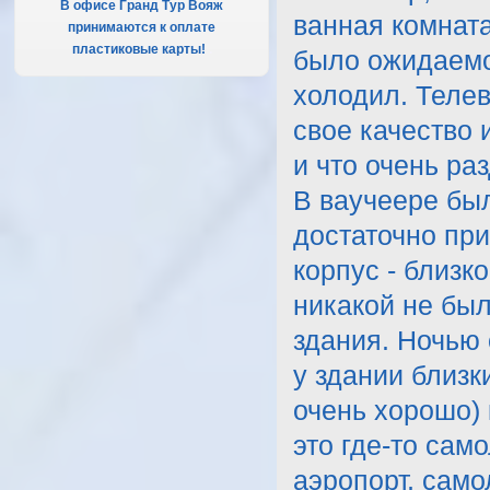
В офисе Гранд Тур Вояж
ванная комната
принимаются к оплате
пластиковые карты!
.
было ожидаемо
холодил. Телев
свое качество 
и что очень ра
В ваучеере был
достаточно при
корпус - близк
никакой не был
здания. Ночью 
у здании близк
очень хорошо) 
это где-то само
аэропорт, само