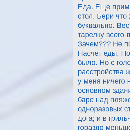
Еда. Еще прим
стол. Бери что
буквально. Ве
тарелку всего-в
Зачем??? Не п
Насчет еды. П
было. Но с гол
расстройства ж
у меня ничего 
основном здани
баре над пляже
одноразовых ст
дога; и в грил
гораздо меньше