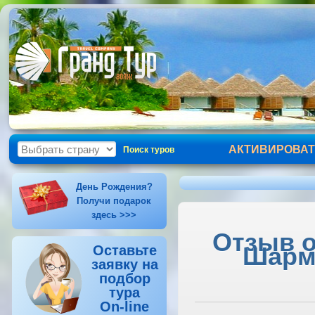
АКТИВИРОВАТ
Поиск туров
День Рождения?
Получи подарок
здесь >>>
Отзыв о
Шарм-
Оставьте
заявку на
подбор
тура
On-line