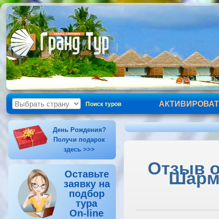
АКТИВИРОВАТ
Поиск туров
День Рождения?
Получи подарок
здесь >>>
Отзыв о
Шарм-
Оставьте
заявку на
подбор
тура
On-line