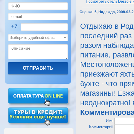
Посмотреть отель Dessole R
Оценка:
5, Надежда, 2008-03-2
Отдыхаю в Родж
+7
последний раз 
разом наблюда
питание, развл
Местоположени
приезжают яхты
бухте - что пр
магазины! Езжа
неоднократно! 
Комментирова
Имя:
Комментарий: