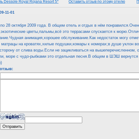
ь Dessole Royal Rojana Resort 5*
Оставить отзыв по этому отелю
П
009-11-01
 по 28 октября 2009 года. В общем отель и отдых в нём понравился.Очен
экзотические цветы,пальмы,всё это террасами спускается к морю.Отлич
ание.Чудная анимация,хорошее обслуживание.Как недостаток могу отме
 матрацы на кроватях,хилые подушки,комары к номерах;в душе уклон в
торону от слива воды.Если не зацикливаться на вышеперечисленном, о
ли, море с чудо-рыбками это отдельная песня.В общем в ШЭШ вернутся 
)
отзыв: