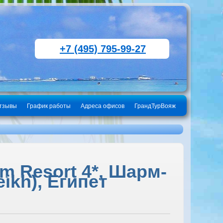
+7 (495) 795-99-27
тзывы
График работы
Адреса офисов
ГрандТурВояж
m Resort 4*, Шарм-
ikh), Египет