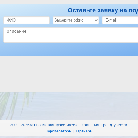
Оставьте заявку на по
ель Mexicana Sharm Resort 4*
Оставить отзыв по этому отелю
2001–2026 © Российская Туристическая Компания "ГрандТурВояж"
Туроператоры
|
Партнеры