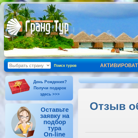
АКТИВИРОВАТ
Поиск туров
День Рождения?
Получи подарок
здесь >>>
Отзыв о
Оставьте
заявку на
подбор
тура
On-line