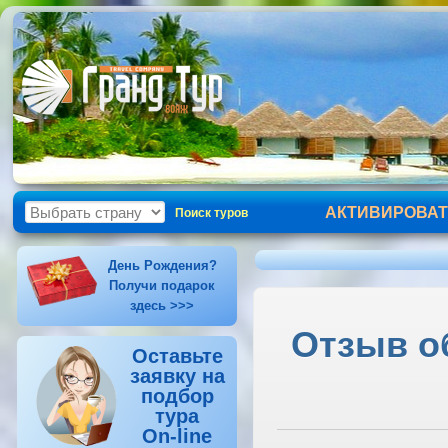
АКТИВИРОВАТ
Поиск туров
День Рождения?
Получи подарок
здесь >>>
Отзыв о
Оставьте
заявку на
подбор
тура
On-line