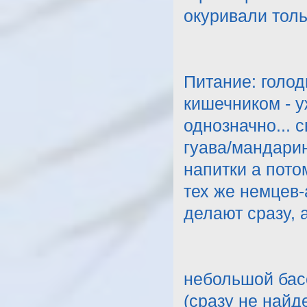
окуривали толь
Питание: голод
кишечником - у
однозначно... 
гуава/мандарин
напитки а пото
тех же немцев-
делают сразу, а
небольшой басс
(сразу не найд