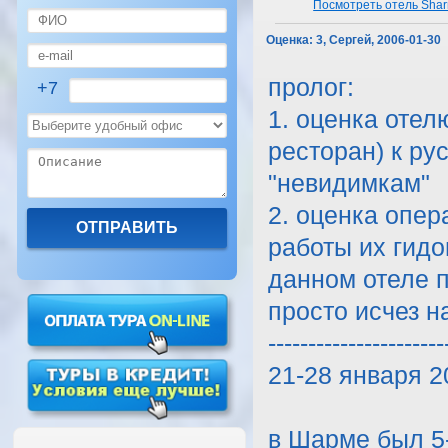
Посмотреть отель Shar
Оценка:
3, Сергей, 2006-01-30
пролог:
+7
1. оценка отел
ресторан) к ру
"невидимкам"
2. оценка опер
работы их гидов
данном отеле п
просто исчез н
----------------------
21-28 января 2
в Шарме был 5-