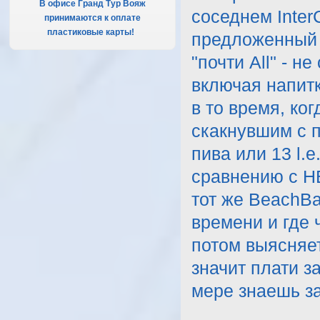
В офисе Гранд Тур Вояж
соседнем InterC
принимаются к оплате
пластиковые карты!
.
предложенный 
"почти All" - н
включая напитк
в то время, ког
скакнувшим с п
пива или 13 l.e
сравнению с HB
тот же BeachBa
времени и где 
потом выясняет
значит плати з
мере знаешь за