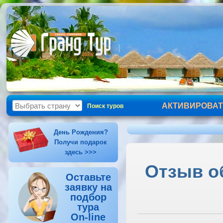
АКТИВИРОВАТ
Поиск туров
День Рождения?
Получи подарок
здесь >>>
Отзыв о
Оставьте
заявку на
подбор
тура
On-line