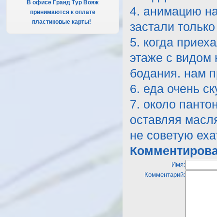
В офисе Гранд Тур Вояж
4. анимацию н
принимаются к оплате
пластиковые карты!
.
застали только
5. когда приех
этаже с видом 
бодания. нам п
6. еда очень ск
7. около панто
оставляя масл
не советую ехат
Комментирова
Имя:
Комментарий: