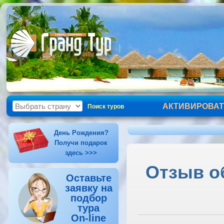
АКТИВИРОВАТ
Поиск туров
День Рождения?
Получи подарок
здесь >>>
Отзыв о
Оставьте
заявку на
подбор
тура
On-line