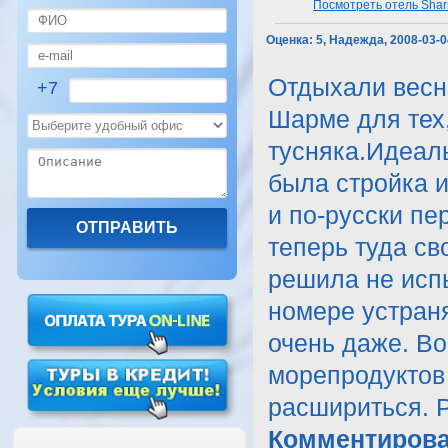
Посмотреть отель Shar
Оценка:
5, Надежда, 2008-03-0
Отдыхали весно
+7
Шарме для тех,
тусняка.Идеаль
была стройка и
и по-русски пе
теперь туда св
решила не исп
номере устран
очень даже. Во
морепродуктов
расшириться. 
Комментирова