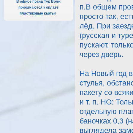
В офисе Гранд Тур Вояж
п.В общем пров
принимаются к оплате
пластиковые карты!
.
просто так, ес
лёд. При заез
(русская и тур
пускают, тольк
через дверь.
На Новый год в
стулья, обстан
пакету со всяк
и т. п. НО: Тол
отдельную плат
баночках 0,3 (н
выглядела заме