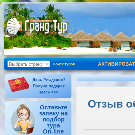
АКТИВИРОВАТ
Поиск туров
День Рождения?
Получи подарок
здесь >>>
Отзыв о
Оставьте
заявку на
подбор
тура
On-line