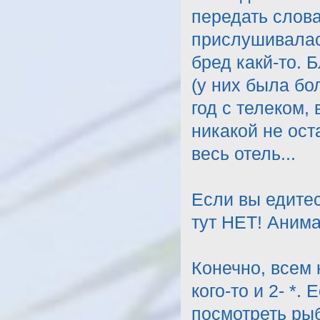
передать слова
прислушивалась
бред какй-то. 
(у них была бо
год с телеком,
никакой не ост
весь отель...
Если вы едитес
тут НЕТ! Анима
Конечно, всем н
кого-то и 2- *.
посмотреть рыб