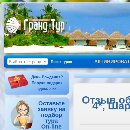
АКТИВИРОВАТ
Поиск туров
День Рождения?
Получи подарок
здесь >>>
Отзыв об
4*, Ша
Оставьте
заявку на
подбор
тура
On-line