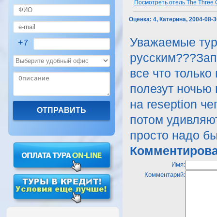
Посмотреть отель The Three C
Оценка:
4, Катерина, 2004-08-
Уважаемые тур
+7
русским???Запл
все что только
полезут ночью 
на reseption ч
потом удивляют
просто надо бы
Комментирова
Имя:
Комментарий: