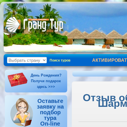
АКТИВИРОВАТ
Поиск туров
День Рождения?
Получи подарок
здесь >>>
Отзыв об
Шарм-
Оставьте
заявку на
подбор
тура
On-line