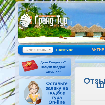
АКТИВ
Выбрать страну
Поиск туров
День Рождения?
Получи подарок
здесь >>>
Отзы
Ш
Оставьте
заявку на
подбор
тура
On-line