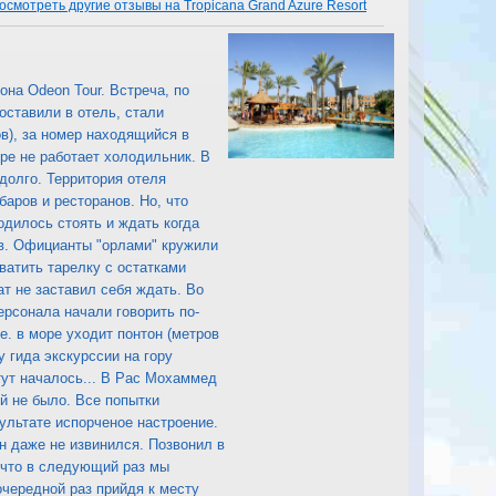
осмотреть другие отзывы на Tropicana Grand Azure Resort
она Odeon Tour. Встреча, по
оставили в отель, стали
в), за номер находящийся в
ре не работает холодильник. В
 долго. Территория отеля
аров и ресторанов. Но, что
одилось стоять и ждать когда
ков. Официанты "орлами" кружили
ватить тарелку с остатками
т не заставил себя ждать. Во
рсонала начали говорить по-
е. в море уходит понтон (метров
у гида экскурссии на гору
ут началось... В Рас Мохаммед
ий не было. Все попытки
ультате испорченое настроение.
н даже не извинился. Позвонил в
, что в следующий раз мы
очередной раз прийдя к месту