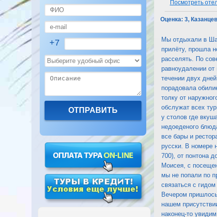
Посмотреть отель
Оценка:
3, Казанце
Мы отдыхали в Шар
+7
прилёту, прошла н
расселять. По сов
равноудалении от 
течении двух дней
порадовала обилие
толку от наружног
обслужат всех тур
у столов где вкуш
недоеденого блюда
все бары и рестор
русски. В номере 
700), от понтона 
Моисея, с посеще
мы не попали по пр
связаться с гидом
Вечером пришлось 
нашем присутствии
наконец-то увидим