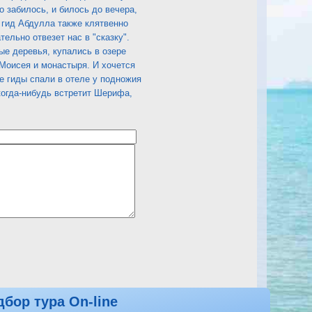
 забилось, и билось до вечера,
 гид Абдулла также клятвенно
тельно отвезет нас в "сказку".
ые деревья, купались в озере
 Моисея и монастыря. И хочется
ие гиды спали в отеле у подножия
 когда-нибудь встретит Шерифа,
дбор тура On-line
осмотреть другие отзывы на Tropicana Grand Azure Resort