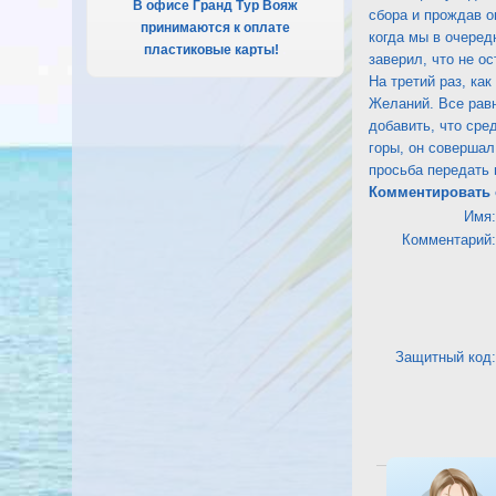
В офисе Гранд Тур Вояж
сбора и прождав о
принимаются к оплате
когда мы в очеред
пластиковые карты!
.
заверил, что не ос
На третий раз, ка
Желаний. Все равн
добавить, что сре
горы, он совершал
просьба передать 
Комментировать 
Имя:
Комментарий:
Защитный код:
Посмотреть отель