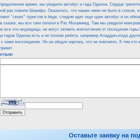
пределенное время, мы увидили автобус и гида Одеона. Сердце трепетно
ной раз ловили Шерифа. Оказалось, что наших имен не было в списке, и
тавит "своих" туристов в беде, следом идет еще один автобус и он обяза
к в сказке, мы все таки попали в Рас Мохаммед. Там мы увидели мангров
о все эти неурядицы, не могут затмить впечатления от посещения горы
ди гидов Одеона есть и не плохие ребята, например Аладдин,когда друг
 с нами восхождение. Но на общую картину, это не повлияло. К тем кто
привет.
отзыв:
Оставьте заявку на по
 Tropicana Grand Azure Resort 5*
Оставить отзыв по этому отелю
П