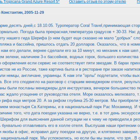
 Tropicana Grand Azure Resort 5*
Оставить отзыв по этому отелю
П
в Константин, 2005-11-29
ме,десять дней,с 18.10.05. Туроператор Coral Travel,принимающая стор
ормально. Погода была прекрасная,температура градусов + 30-33. Нас д
ету нашего гида Шерифа (о нем будет еще сказано не мало "добрых" сло
пляжа и бассейна, пришлось отдать 20 долларов. Оказалось, что в номе
 нам его делали, вернее сделали его за 10 минут, но механик к нам шел
м зелени, наличием 3-х бассейнов, водных горок, большого количества б
о оформления если сервис не соответствует пяти звездам. В барах прих
истов не из России, таже картина была и в ресторане при заказе напит
али немцы, англичане, украинцы. К нам эти "орлы" подлетали, чтобы вых
. Все это сподвигло на разговор с старшим менеджером отеля, результа
аны были посланы менеджеры для инструктажа, вечером большинство пе
нас ждало угощение от руководства отеля. Море оказалось мелковато, т.
до рифа еще метров 20. А за рифом глубина 25-30 метров. Мы приобрели 
нием монастыря Св.Катерины, и в национальный парк Рас Мохаммед. И т
ичине того, что дата поездки указана не верно, т.е. в тот день экскурсс
 Шерифом для выяснения данной ситуации ни к чему не приводили,в рез
буквально отлавливать его в холле отеля. Выслушав наши притензии о
 якобы в офис, исправил дату поездки на другую, и клятвенно заверил
 национальный парк. Мы успокоились, но если бы мы знали, что зря...В 