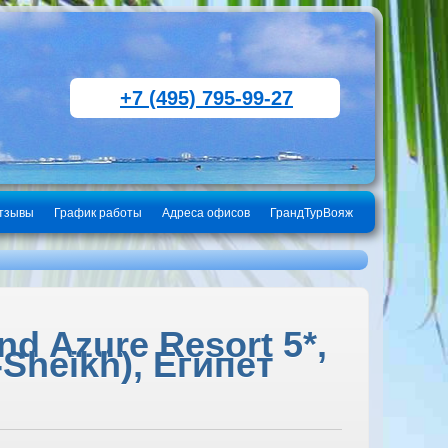
+7 (495) 795-99-27
тзывы
График работы
Адреса офисов
ГрандТурВояж
d Azure Resort 5*,
Sheikh), Египет