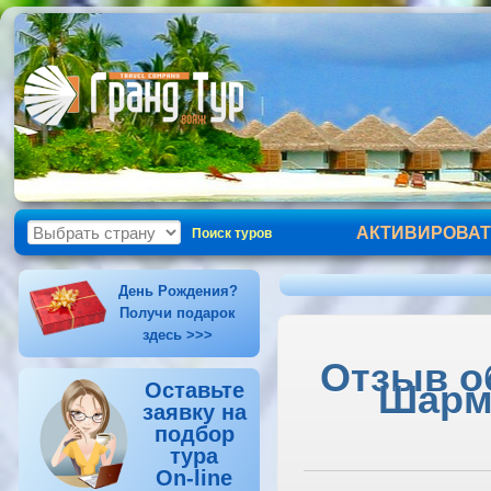
АКТИВИРОВАТ
Поиск туров
День Рождения?
Получи подарок
здесь >>>
Отзыв об
Шарм-
Оставьте
заявку на
подбор
тура
On-line