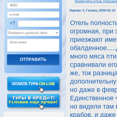
Посмотреть отель Tropicana 
Оценка:
5, Галина, 2006-02-10
Отель полность
+7
огромная, при 
приезжают именн
обалденное....
много мяса пти
сравнивали его 
же, ток разниц
дополнительную
но даже в февр
Единственное ч
но видели там 
крабов, и даже