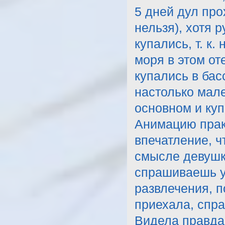
5 дней дул про
нельзя), хотя 
купались, т. к.
моря в этом от
купались в бас
настолько мале
основном и куп
Анимацию прак
впечатление, ч
смысле девушк
спрашиваешь у 
развлечения, п
приехала, спра
Видела правда 