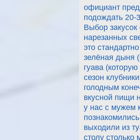
официант предл
подождать 20-3
Выбор закусок 
нарезанных све
это стандартно
зелёная дыня 
гуава (которую 
сезон клубники
голодным конеч
вкусной пищи 
у нас с мужем 
познакомились 
выходили из т
столу столько 