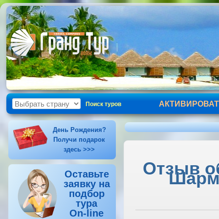
АКТИВИРОВАТ
Поиск туров
День Рождения?
Получи подарок
здесь >>>
Отзыв об
Шарм-
Оставьте
заявку на
подбор
тура
On-line