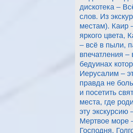
дискотека – Вс
слов. Из экску
местам). Каир 
яркого цвета, 
– всё в пыли, 
впечатления – 
бедуинах котор
Иерусалим – э
правда не боль
и посетить свя
места, где род
эту экскурсию 
Мертвое море –
Господня, Голг