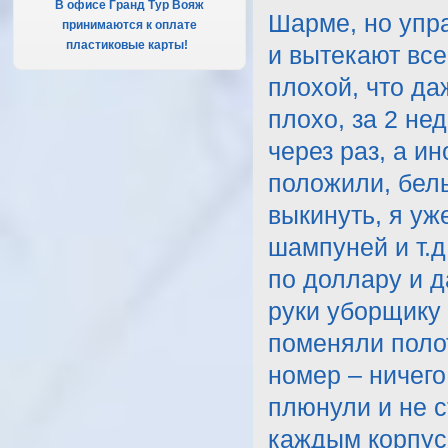
В офисе Гранд Тур Вояж
Шарме, но упра
принимаются к оплате
пластиковые карты!
.
и вытекают все
плохой, что да
плохо, за 2 не
через раз, а и
положили, бел
выкинуть, я уж
шампуней и т.д
по доллару и д
руки уборщику 
поменяли полот
номер – ничег
плюнули и не с
каждым корпус