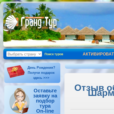
АКТИВИРОВАТ
Поиск туров
День Рождения?
Получи подарок
здесь >>>
Отзыв об
Шарм-
Оставьте
заявку на
подбор
тура
On-line