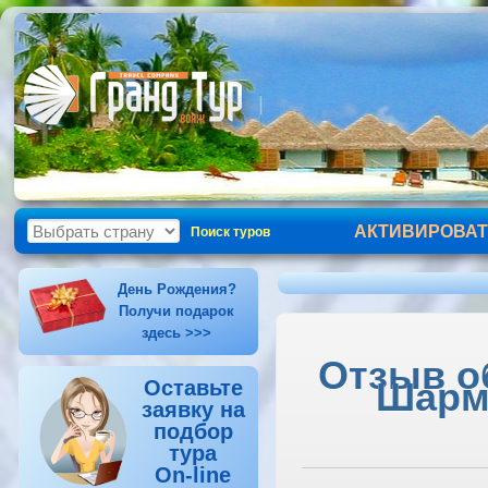
АКТИВИРОВАТ
Поиск туров
День Рождения?
Получи подарок
здесь >>>
Отзыв об
Шарм-
Оставьте
заявку на
подбор
тура
On-line