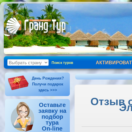
АКТИВИРОВАТ
Поиск туров
День Рождения?
Получи подарок
здесь >>>
Отзыв о
Эл
Оставьте
заявку на
подбор
тура
On-line