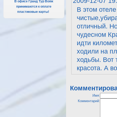
2009-12-07 19
В офисе Гранд Тур Вояж
принимаются к оплате
В этом отеле
пластиковые карты!
.
чистые,убира
отличный. Но
чудесном Кра
идти километ
ходили на пл
ходьбы. Вот 
красота. А в
Комментирова
Имя:
Комментарий: