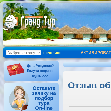
АКТИВИРОВАТ
Поиск туров
День Рождения?
Получи подарок
здесь >>>
Отзыв об 
Оставьте
заявку на
подбор
тура
On-line