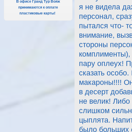
В офисе Гранд Тур Вояж
я не видела да
принимаются к оплате
пластиковые карты!
.
персонал, сраз
пытался что- т
внимание, вызв
стороны персо
комплименты),
пару оплеух! П
сказать особо.
макароны!!!! О
в десерт добав
не велик! Либо
слишком сильн
цыплята. Напит
было больших с