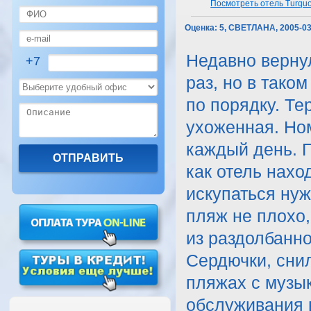
Посмотреть отель Turquoi
Оценка:
5, СВЕТЛАНА, 2005-03
Недавно вернул
+7
раз, но в тако
по порядку. Те
ухоженная. Ном
каждый день. П
как отель наход
искупаться нуж
пляж не плохо,
из раздолбанн
Сердючки, сни
пляжах с музык
обслуживания в