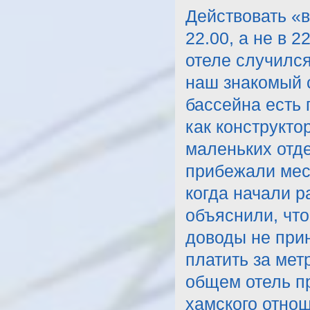
Действовать «в
22.00, а не в 
отеле случился
наш знакомый 
бассейна есть 
как конструкто
маленьких отде
прибежали мест
когда начали р
объяснили, что
доводы не при
платить за метр
общем отель пр
хамского отнош