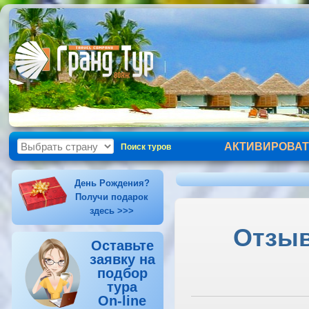
АКТИВИРОВАТ
Поиск туров
День Рождения?
Получи подарок
здесь >>>
Отзыв
Оставьте
заявку на
подбор
тура
On-line