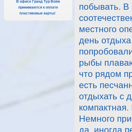
В офисе Гранд Тур Вояж
побывать. В
принимаются к оплате
пластиковые карты!
.
соотечестве
местного оп
день отдыха
попробовали
рыбы плавают
что рядом п
есть песчан
отдыхать с 
компактная. 
Немного при
да, иногда п