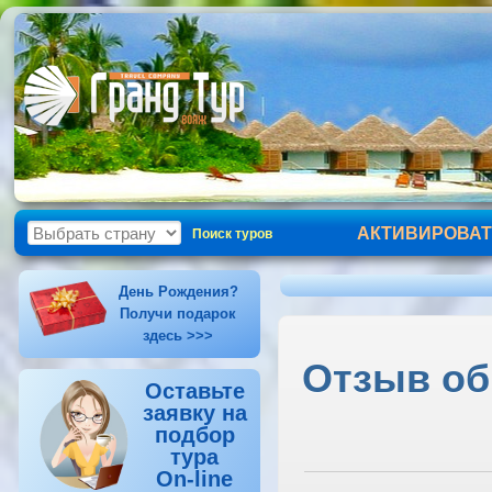
АКТИВИРОВАТ
Поиск туров
День Рождения?
Получи подарок
здесь >>>
Отзыв об 
Оставьте
заявку на
подбор
тура
On-line