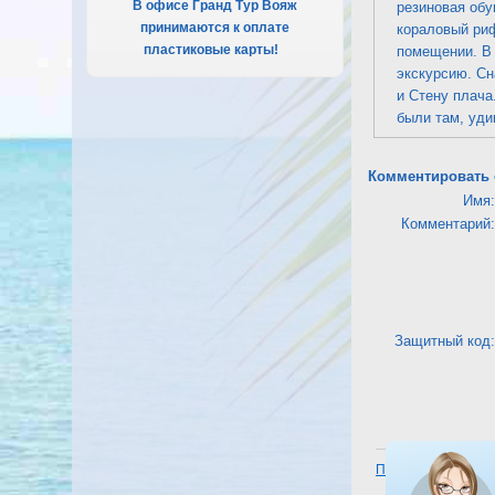
В офисе Гранд Тур Вояж
резиновая обу
принимаются к оплате
кораловый риф
пластиковые карты!
.
помещении. В 
экскурсию. Сн
и Стену плача
были там, уди
Комментировать 
Имя:
Комментарий:
Защитный код:
Посмотреть отель H