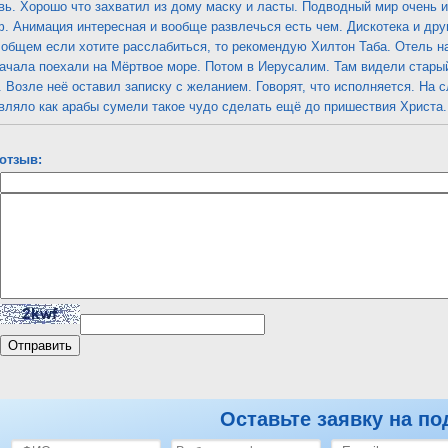
вь. Хорошо что захватил из дому маску и ласты. Подводный мир очень и
. Анимация интересная и вообще развлечься есть чем. Дискотека и друг
общем если хотите расслабиться, то рекомендую Хилтон Таба. Отель на
ачала поехали на Мёртвое море. Потом в Иерусалим. Там видели старый
. Возле неё оставил записку с желанием. Говорят, что исполняется. На
вляло как арабы сумели такое чудо сделать ещё до пришествия Христа.
отзыв:
Оставьте заявку на по
ilton Taba Resort & Nelson Village 5*
Оставить отзыв по этому отелю
Посм