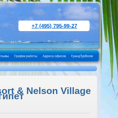
+7 (495) 795-99-27
тзывы
График работы
Адреса офисов
ГрандТурВояж
ort & Nelson Village
Египет