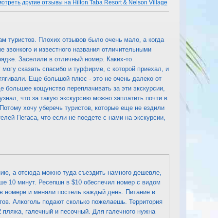
отреть другие отзывы на Hilton Taba Resort & Nelson Village
ам туристов. Плохих отзывов было очень мало, а когда
ме звонкого и известного названия отличительными
рядке. Заселили в отличный номер. Каких-то
могу сказать спасибо и турфирме, с которой приехал, и
тягивали. Еще большой плюс - это не очень далеко от
ще большее кощунство переплачивать за эти экскурсии,
знал, что за такую экскурсию можно заплатить почти в
 Потому хочу уберечь туристов, которые еще не ездили
елей Пегаса, что если не поедете с нами на экскурсии,
анию, а отсюда можно туда съездить намного дешевле,
ьше 10 минут. Ресепшн в $10 обеспечил номер с видом
 в номере и меняли постель каждый день. Питание в
тов. Алкоголь подают сколько пожелаешь. Территория
2 пляжа, галечный и песочный. Для галечного нужна