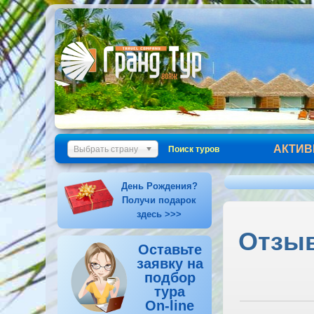
АКТИВ
Выбрать страну
Поиск туров
День Рождения?
Получи подарок
здесь >>>
Отзыв 
Оставьте
заявку на
подбор
тура
On-line