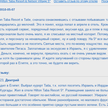
ilton Taba Resort & Nelson Village 5*
Оставить отзыв по этому отелю
Посм
 2010-05-07
ton Taba Resort в Табе, сначала ознакомившись с отзывами побывавших т
ридирались до мелочей. Это я понял, когда попал в апреле в отель. Кро
сть хороший сервис, порядочный персонал, вкусная еда, да и пляж в по
ерсоналом было очень мало, я их списывал на местный колорит. Потому 
ля, и персоналу за ненавящивый сервис, ну и шеф повару. На 5* все вы
Быть недалеко и не посетить Святые места, это по-моему кощунство. е
авителем Пегаса. Заплативши за экскурсию в Израиль, я с удивлением у
 Деньги, конечно, не вернули, пришлось ехать с не очень умным видом.
бы хотя бы сравнивали цены. И ждите запугиваний со стороны представит
 второй раз в Египте, а это точно, не будете им верить.
тзыву:
:23,
Дмитрий
здил в Египет. Выбрал курорт Таба, т.к. хотел посетить Израиль и Иорд
 Хургады. Жил в отеле Hilton Taba Resort 5*. Размещение заняло не бол
онал приветливый. Говорят по-английски, но русский понимают. Убирали
есторанов достаточно обильное. Меню разнообразное, но маловато фрук
чно большая и что особенно приятно среди пустыни много зелени. Есть 