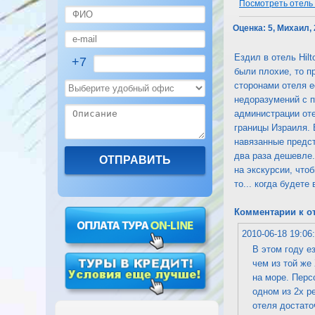
Посмотреть отель H
Оценка:
5, Михаил,
Ездил в отель Hil
+7
были плохие, то п
сторонами отеля е
недоразумений с п
администрации оте
границы Израиля. 
навязанные предст
два раза дешевле.
на экскурсии, что
то... когда будете
Комментарии к о
2010-06-18 19:06
В этом году е
чем из той же
на море. Перс
одном из 2х р
отеля достато