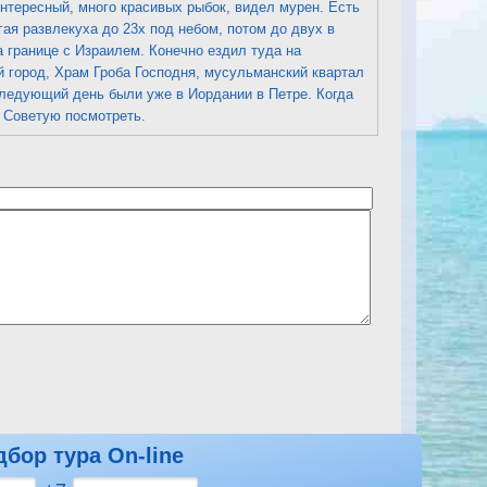
нтересный, много красивых рыбок, видел мурен. Есть
ая развлекуха до 23х под небом, потом до двух в
 границе с Израилем. Конечно ездил туда на
 город, Храм Гроба Господня, мусульманский квартал
 следующий день были уже в Иордании в Петре. Когда
 Советую посмотреть.
дбор тура On-line
отреть другие отзывы на Hilton Taba Resort & Nelson Village