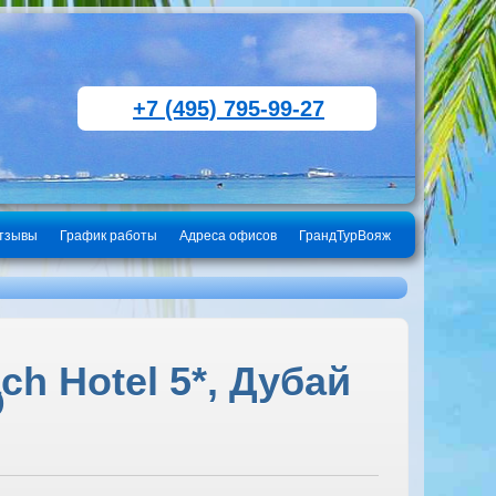
+7 (495) 795-99-27
тзывы
График работы
Адреса офисов
ГрандТурВояж
h Hotel 5*, Дубай
Э