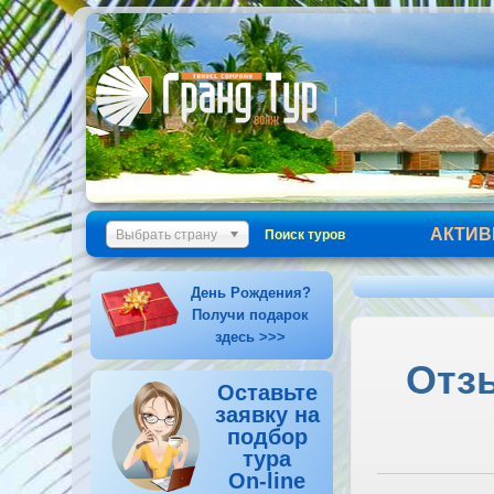
АКТИВ
Выбрать страну
Поиск туров
День Рождения?
Получи подарок
здесь >>>
Отзы
Оставьте
заявку на
подбор
тура
On-line