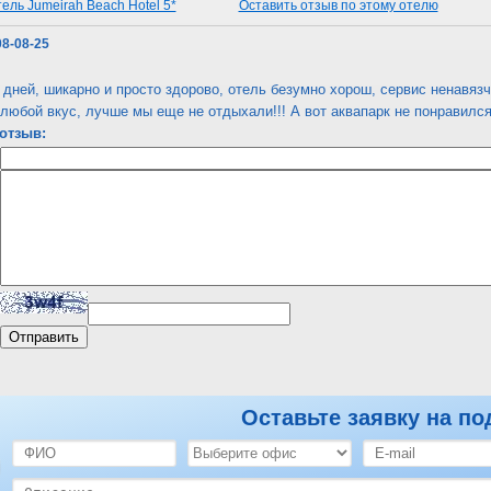
ель Jumeirah Beach Hotel 5*
Оставить отзыв по этому отелю
08-08-25
дней, шикарно и просто здорово, отель безумно хорош, сервис ненавязч
 любой вкус, лучше мы еще не отдыхали!!! А вот аквапарк не понравился
отзыв:
Оставьте заявку на по
ель Jumeirah Beach Hotel 5*
Оставить отзыв по этому отелю