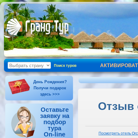
АКТИВИРОВАТ
Поиск туров
День Рождения?
Получи подарок
здесь >>>
Отзыв о
Оставьте
заявку на
подбор
тура
On-line
Посмотреть отель Orc