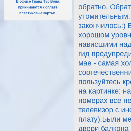
В офисе Гранд Тур Вояж
обратно. Обра
принимаются к оплате
пластиковые карты!
.
утомительным,
закончилось:) 
хорошом уровн
нависшими над 
гид предупреди
мае - самая хо
соотечественни
пользуйтесь кр
на картинке: н
номерах все не
телевизор с и
плату).Были м
двери балкона 