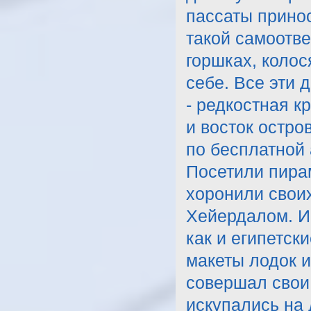
пассаты принос
такой самоотв
горшках, колос
себе. Все эти 
- редкостная к
и восток остро
по бесплатной 
Посетили пира
хоронили свои
Хейердалом. И
как и египетск
макеты лодок и
совершал свои
искупались на