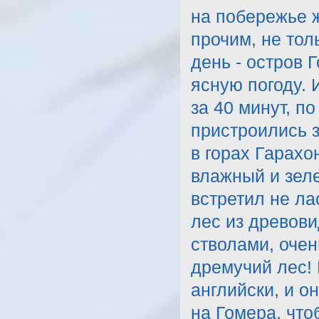
на побережье ж
прочим, не тол
день - остров 
ясную погоду. 
за 40 минут, п
пристроились з
в горах Гарахон
влажный и зеле
встретил не ла
лес из древов
стволами, очен
дремучий лес!
английски, и о
на Гомера, что