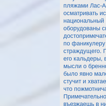
пляжами Лас-Ам
осматривать ис
национальный п
оборудованы с
достопримечат
по фаникулеру 
страждущего. 
его кальдеры,
мысли о бренно
было явно мало
стучит и хвата
что пожмотнича
Примечательно,
въезжаешь в ни