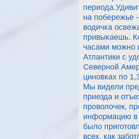
периода.Удивит
на побережье -
водичка освежа
привыкаешь. Ко
часами можно и
Атлантики с у
Северной Амери
циновках по 1,
Мы видели пред
приезда и отъе
проволочек, п
информацию в 
было приготовл
всех, как забо