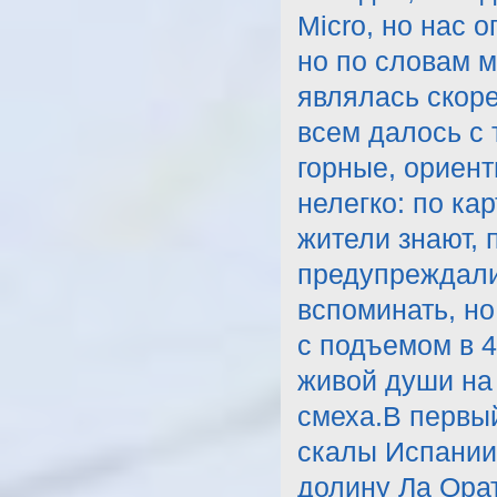
Micro, но нас 
но по словам м
являлась скор
всем далось с
горные, ориент
нелегко: по ка
жители знают, 
предупреждали 
вспоминать, но
с подъемом в 4
живой души на 
смеха.В первый
скалы Испании,
долину Ла Ора