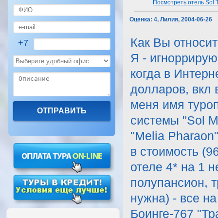
Посмотреть отель Sol T
Оценка:
4, Лилия, 2004-06-26
Как Вы относит
+7
Я - игноррирую
когда в Интерн
долларов, вкл 
меня имя туроп
системы "Sol M
"Melia Pharaon"
в стоимость (
отеле 4* на 1 
полупансион, т
нужна) - все н
Боинге-767 "Тра