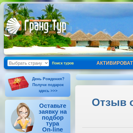
АКТИВИРОВАТ
Поиск туров
День Рождения?
Получи подарок
здесь >>>
Отзыв о
Оставьте
заявку на
подбор
тура
On-line