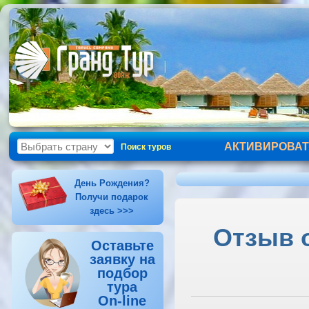
АКТИВИРОВАТ
Поиск туров
День Рождения?
Получи подарок
здесь >>>
Отзыв о
Оставьте
заявку на
подбор
тура
On-line