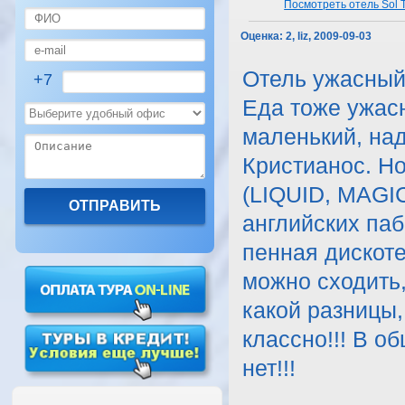
Посмотреть отель Sol T
Оценка:
2, liz, 2009-09-03
Отель ужасный,
+7
Еда тоже ужасн
маленький, над
Кристианос. Н
(LIQUID, MAGIC
английских паб
пенная дискот
можно сходить,
какой разницы,
классно!!! В о
нет!!!