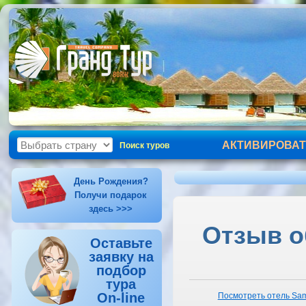
АКТИВИРОВАТ
Поиск туров
День Рождения?
Получи подарок
здесь >>>
Отзыв об
Оставьте
заявку на
подбор
тура
On-line
Посмотреть отель Sam