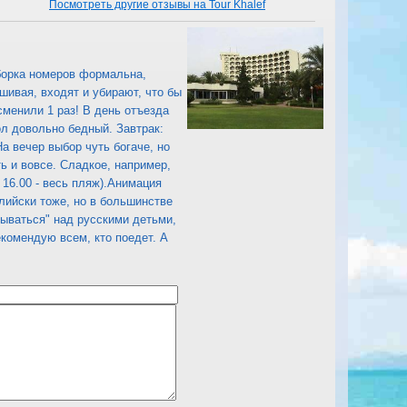
Посмотреть другие отзывы на Tour Khalef
Уборка номеров формальна,
ашивая, входят и убирают, что бы
сменили 1 раз! В день отъезда
ол довольно бедный. Завтрак:
На вечер выбор чуть богаче, но
ь и вовсе. Сладкое, например,
 16.00 - весь пляж).Анимация
глийски тоже, но в большинстве
ываться" над русскими детьми,
екомендую всем, кто поедет. А