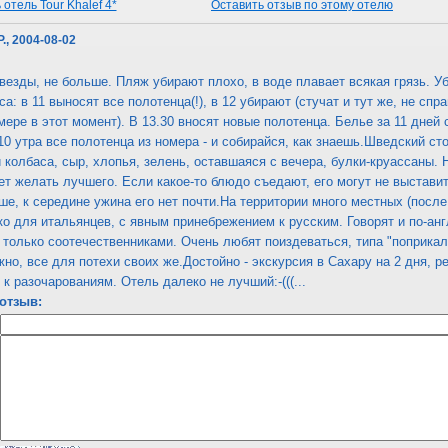
отель Tour Khalef 4*
Оставить отзыв по этому отелю
Р., 2004-08-02
звезды, не больше. Пляж убирают плохо, в воде плавает всякая грязь. 
са: в 11 выносят все полотенца(!), в 12 убирают (стучат и тут же, не спр
мере в этот момент). В 13.30 вносят новые полотенца. Белье за 11 дней 
10 утра все полотенца из номера - и собирайся, как знаешь.Шведский ст
и колбаса, сыр, хлопья, зелень, оставшаяся с вечера, булки-круассаны. 
ет желать лучшего. Если какое-то блюдо съедают, его могут не выставит
ше, к середине ужина его нет почти.На территории много местных (после
ко для итальянцев, с явным принебрежением к русским. Говорят и по-ан
только соотечественниками. Очень любят поиздеваться, типа "поприкал
жно, все для потехи своих же.Достойно - экскурсия в Сахару на 2 дня, р
к разочарованиям. Отель далеко не лучший:-(((...
отзыв: