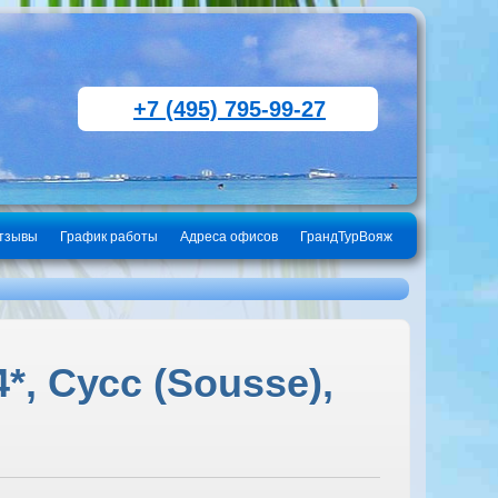
+7 (495) 795-99-27
тзывы
График работы
Адреса офисов
ГрандТурВояж
*, Сусс (Sousse),