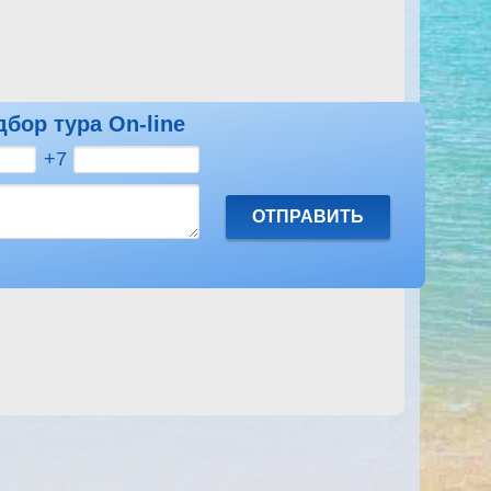
дбор тура On-line
Посмотреть другие отзывы на Tour Khalef
+7