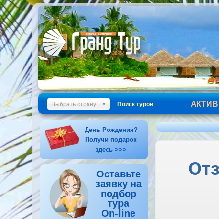
АКТИВ
Выбрать страну
Поиск туров
День Рождения?
Получи подарок
здесь >>>
Отз
Оставьте
заявку на
подбор
тура
On-line