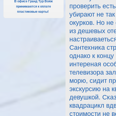
В офисе Гранд Тур Вояж
проверить есть
принимаются к оплате
пластиковые карты!
.
убирают не так
окурков. Но не
из дешевых оте
настраиваеться
Сантехника ст
однако к концу
интереная особ
телевизора зал
морю, сидит пр
экскурсию на к
девушкой. Сказ
квадрацикл вдв
стоимости не в