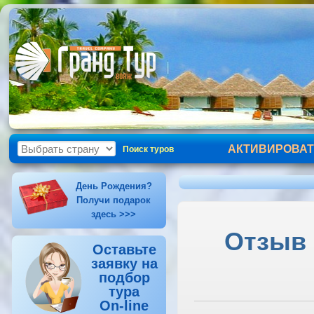
АКТИВИРОВАТ
Поиск туров
День Рождения?
Получи подарок
здесь >>>
Отзыв о
Оставьте
заявку на
подбор
тура
On-line