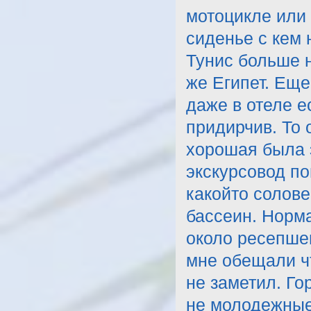
мотоцикле или 
сиденье с кем 
Тунис больше н
же Египет. Еще
даже в отеле ес
придирчив. То 
хорошая была э
экскурсовод п
какойто солове
бассеин. Норма
около ресепше
мне обещали ч
не заметил. Го
не молодежные.