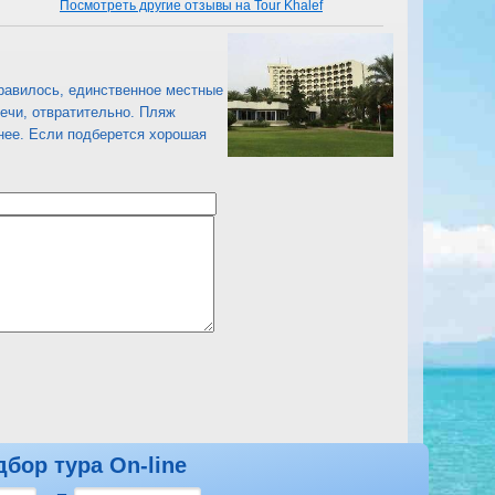
Посмотреть другие отзывы на Tour Khalef
нравилось, единственное местные
лечи, отвратительно. Пляж
тнее. Если подберется хорошая
дбор тура On-line
Посмотреть другие отзывы на Tour Khalef