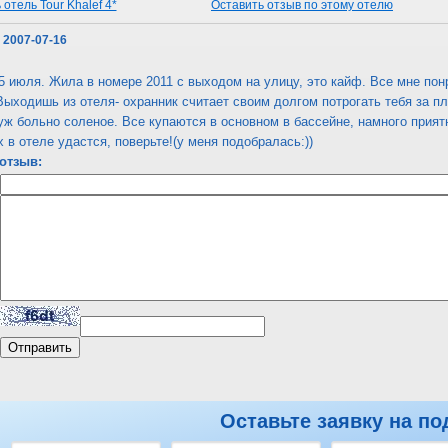
отель Tour Khalef 4*
Оставить отзыв по этому отелю
 2007-07-16
5 июля. Жила в номере 2011 с выходом на улицу, это кайф. Все мне по
Выходишь из отеля- охранник считает своим долгом потрогать тебя за п
уж больно соленое. Все купаются в основном в бассейне, намного прия
 в отеле удастся, поверьте!(у меня подобралась:))
отзыв:
Оставьте заявку на по
отель Tour Khalef 4*
Оставить отзыв по этому отелю