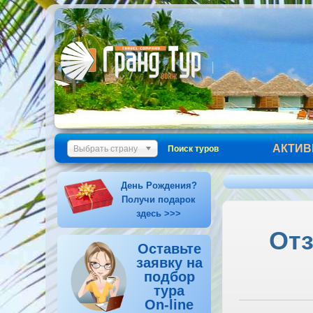
АКТИВ
Выбрать страну
Поиск туров
День Рождения?
Получи подарок
здесь >>>
Отз
Оставьте
заявку на
подбор
тура
On-line