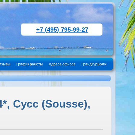
+7 (495) 795-99-27
тзывы
График работы
Адреса офисов
ГрандТурВояж
*, Сусс (Sousse),