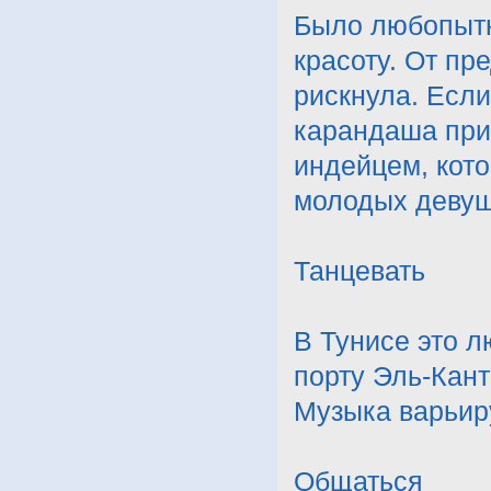
Было любопытн
красоту. От пр
рискнула. Есл
карандаша при
индейцем, кот
молодых девуш
Танцевать
В Тунисе это л
порту Эль-Кант
Музыка варьиру
Общаться