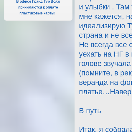
В офисе Гранд Тур Вояж
и улыбки . Там
принимаются к оплате
пластиковые карты!
.
мне кажется, н
идеализирую Т
страна и не вс
Не всегда все 
уехать на НГ в
голове звучала
(помните, в ре
веранда на фо
платье…Наверн
В путь
Итак, я собрал