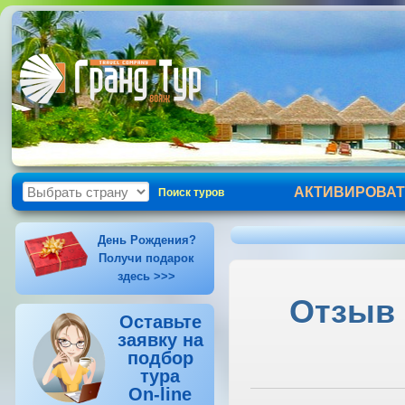
АКТИВИРОВАТ
Поиск туров
День Рождения?
Получи подарок
здесь >>>
Отзыв о
Оставьте
заявку на
подбор
тура
On-line