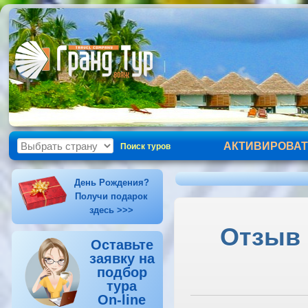
АКТИВИРОВАТ
Поиск туров
День Рождения?
Получи подарок
здесь >>>
Отзыв о
Оставьте
заявку на
подбор
тура
On-line