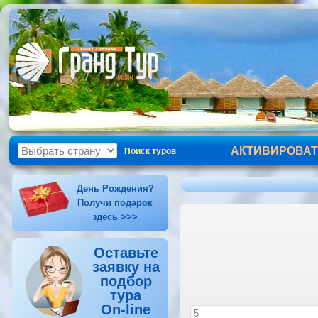
АКТИВИРОВАТ
Поиск туров
День Рождения?
Получи подарок
здесь >>>
Оставьте
заявку на
подбор
тура
On-line