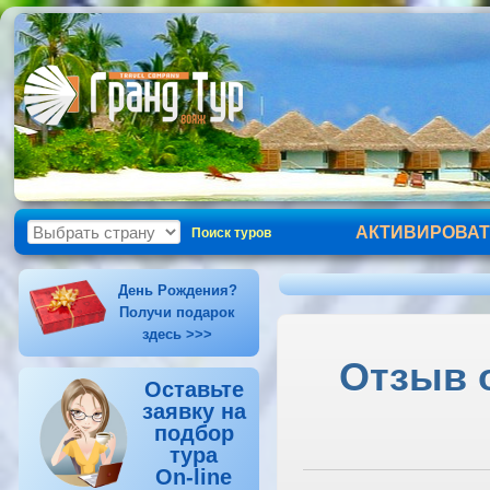
АКТИВИРОВАТ
Поиск туров
День Рождения?
Получи подарок
здесь >>>
Отзыв о
Оставьте
заявку на
подбор
тура
On-line