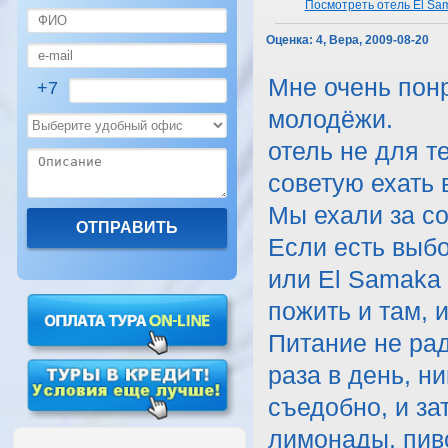
Посмотреть отель El Sam
Оценка:
4, Вера, 2009-08-20
Мне очень пон
+7
молодёжи.
отель не для т
советую ехать в
Мы ехали за со
Если есть выбо
или El Samaka
пожить и там, и
Питание не рад
раза в день, н
съедобно, и за
лимонады, пиво