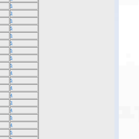
5
3
5
5
5
5
5
5
5
4
5
4
4
3
4
5
4
5