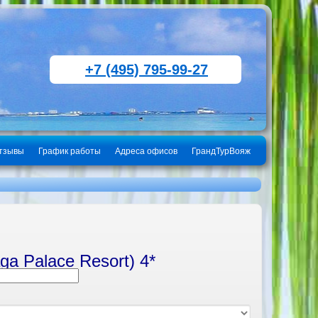
+7 (495) 795-99-27
тзывы
График работы
Адреса офисов
ГрандТурВояж
ga Palace Resort) 4*