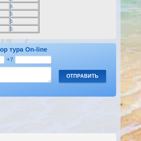
4
5
5
5
ор тура On-line
+7