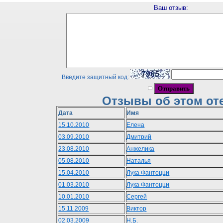
Ваш отзыв:
Введите защитный код:
Отзывы об этом от
Дата
Имя
15.10.2010
Елена
03.09.2010
Дмитрий
23.08.2010
Анжелика
05.08.2010
Наталья
15.04.2010
Лука Фантоцци
01.03.2010
Лука Фантоцци
10.01.2010
Сергей
15.11.2009
Виктор
02.03.2009
Н.Б.