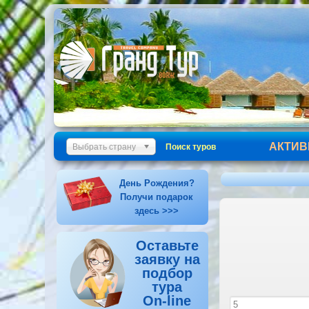
АКТИВ
Выбрать страну
Поиск туров
День Рождения?
Получи подарок
здесь >>>
Оставьте
заявку на
подбор
тура
On-line