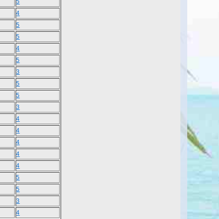
5
4
5
5
4
5
3
5
5
3
4
4
4
4
4
5
5
3
4