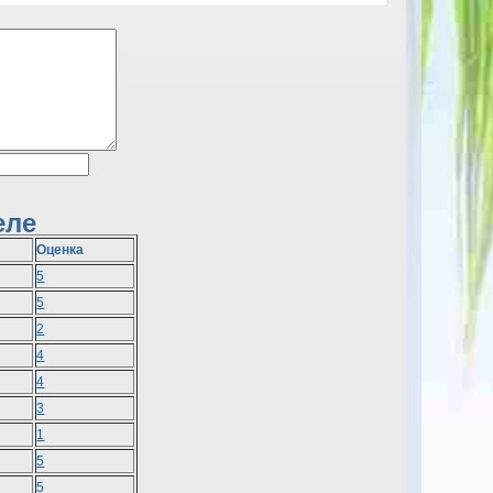
еле
Оценка
5
5
2
4
4
3
1
5
5