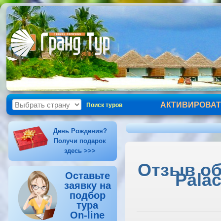
АКТИВИРОВАТ
Поиск туров
День Рождения?
Получи подарок
здесь >>>
Отзыв об 
Palac
Оставьте
заявку на
подбор
тура
On-line