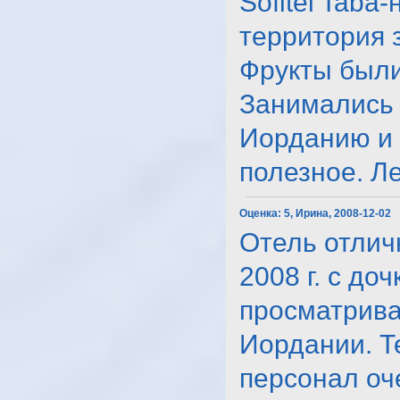
Sofitel Tab
территория 
Фрукты были
Занимались 
Иорданию и 
полезное. Леж
Оценка:
5, Ирина, 2008-12-02
Отель отлич
2008 г. с до
просматрива
Иордании. Т
персонал оч