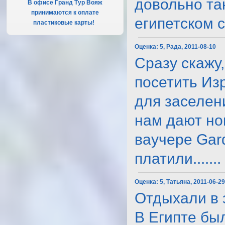
довольно та
В офисе Гранд Тур Вояж
принимаются к оплате
египетском с..
пластиковые карты!
.
Оценка:
5, Рада, 2011-08-10
Сразу скажу,
посетить Из
для заселен
нам дают но
ваучере Gard
платили.......
Оценка:
5, Татьяна, 2011-06-2
Отдыхали в 
В Египте бы