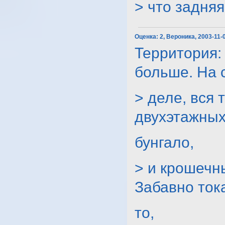
> что задняя
Оценка:
2, Вероника, 2003-11-
Территория:
больше. На
> деле, вся 
двухэтажны
бунгало,
> и крошечн
Забавно ток
то,