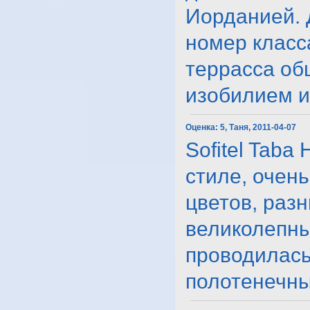
Иорданией. 
номер класс
террасса об
изобилием и 
Оценка:
5, Таня, 2011-04-07
Sofitel Taba
стиле, очен
цветов, раз
великолепны
проводилась
полотенечным