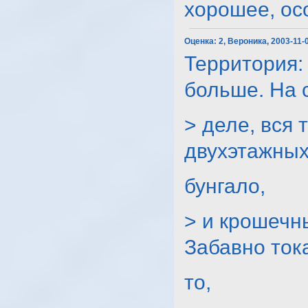
хорошее, осо
Оценка:
2, Вероника, 2003-11-
Территория:
больше. На
> деле, вся 
двухэтажны
бунгало,
> и крошечн
Забавно ток
то,