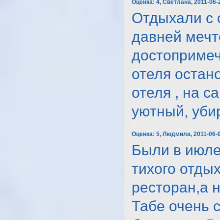
Оценка:
4, Светлана, 2011-06-
Отдыхали с 
давней мечт
достопримеч
отеля остан
отеля , на 
уютный, убир
Оценка:
5, Людмила, 2011-06-
Были в июле
тихого отды
ресторан,а 
Табе очень 