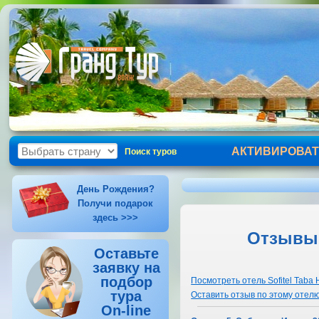
АКТИВИРОВАТ
Поиск туров
День Рождения?
Получи подарок
здесь >>>
Отзывы т
Оставьте
заявку на
подбор
Посмотреть отель Sofitel Taba H
тура
Оставить отзыв по этому отел
On-line