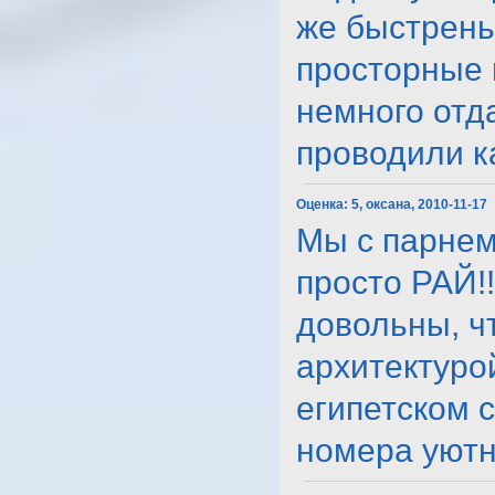
же быстрень
просторные и
немного отда
проводили кач
Оценка:
5, оксана, 2010-11-17
Мы с парнем 
просто РАЙ!!
довольны, ч
архитектуро
египетском 
номера уютно.