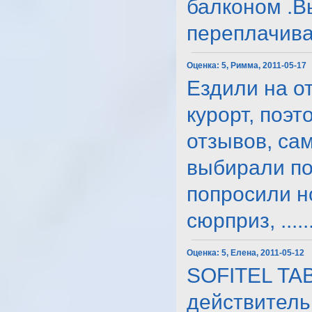
балконом .В
переплачиват
Оценка:
5, Римма, 2011-05-17
Ездили на от
курорт, поэт
отзывов, са
выбирали по 
попросили н
сюрприз, ......
Оценка:
5, Елена, 2011-05-12
SOFITEL TAB
действитель