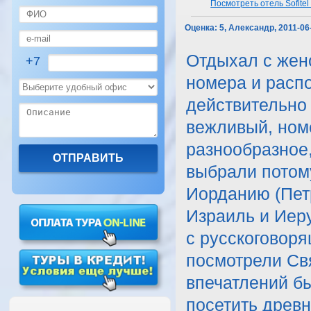
Посмотреть отель Sofitel
Оценка:
5, Александр, 2011-06
Отдыхал с жено
+7
номера и расп
действительно
вежливый, ном
разнообразное,
выбрали потому
Иорданию (Петр
Израиль и Иер
с русскоговоря
посмотрели Св
впечатлений бы
посетить древн