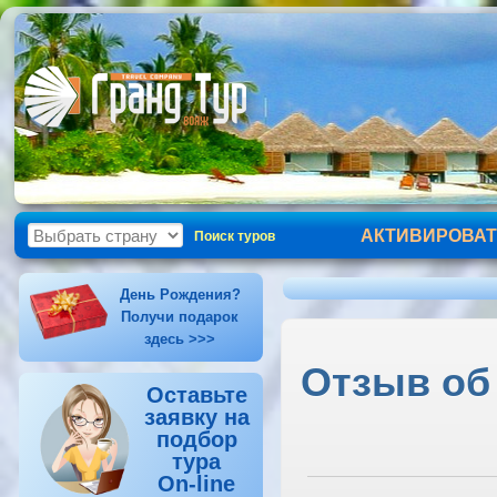
АКТИВИРОВАТ
Поиск туров
День Рождения?
Получи подарок
здесь >>>
Отзыв об о
Оставьте
заявку на
подбор
тура
On-line